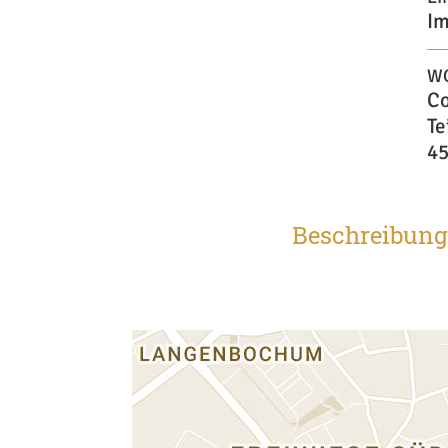
Im
W
Co
Te
45
Beschreibung