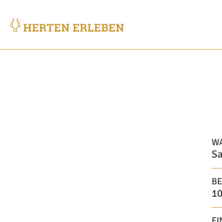
W
Sa
BE
10
EI